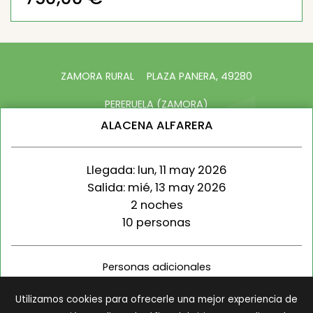
ZAMORA RURAL
PLAZA PANERA, 49280
PERERUELA (ZAMORA)
ALACENA ALFARERA
605 060 414
TURISMO@ZAMORARURAL.NET
Llegada: lun, 11 may 2026
Salida: mié, 13 may 2026
2 noches
10
personas
AVISO LEGAL
POLÍTICA DE PRIVACIDAD
CONDICIONES DE RESERVA
Personas adicionales
POLÍTICA DE COOKIES
NORMAS DE RÉGIMEN INTERNO
Utilizamos cookies para ofrecerle una mejor experiencia de