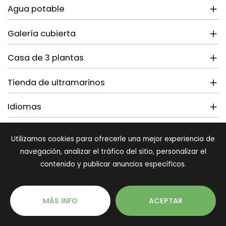
Agua potable
Galería cubierta
Casa de 3 plantas
Tienda de ultramarinos
Idiomas
Información turística
Utilizamos cookies para ofrecerle una mejor experiencia de
navegación, analizar el tráfico del sitio, personalizar el
Entorno turístico-alfarero
contenido y publicar anuncios específicos.
MÁS FOTOS DE ESTOS SERVICIOS A CONTINUACIÓN
MÁS INFO
ACEPTAR
RESERVA ESTA CASA