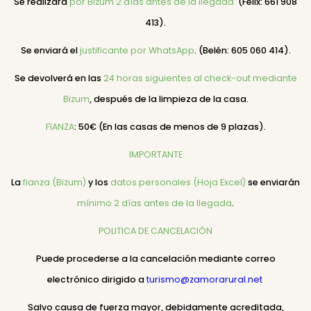
Se realizará
por Bizum 2 días antes de la llegada.
(Félix: 661 908
413).
Se enviará el
justificante por WhatsApp
. (Belén: 605 060 414).
Se devolverá en las
24 horas siguientes al check-out
mediante
Bizum
, después de la limpieza de la casa.
FIANZA
: 50€ (En las casas de menos de 9 plazas).
IMPORTANTE
La
fianza (Bizum)
y los
datos personales (Hoja Excel)
se enviarán
mínimo 2 días antes de la llegada
.
POLITICA DE CANCELACIÓN
Puede procederse a la cancelación mediante correo
electrónico dirigido a
turismo@zamorarural.net
Salvo causa de fuerza mayor, debidamente acreditada,