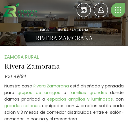
INICIO
.
RIVERA ZAMORANA
RIVERA ZAMORANA
ZAMORA RURAL
Rivera Zamorana
VUT 49/94
Nuestra casa
Rivera Zamorana
está diseñada y pensada
para
grupos de amigos
o
familias grandes
donde
damos prioridad a
espacios amplios y luminosos
, con
grandes salones
, equipados con 4 amplios sofás cada
salón y 3 mesas de comedor distribuidas entre el salón-
comedor, la cocina y el merendero.