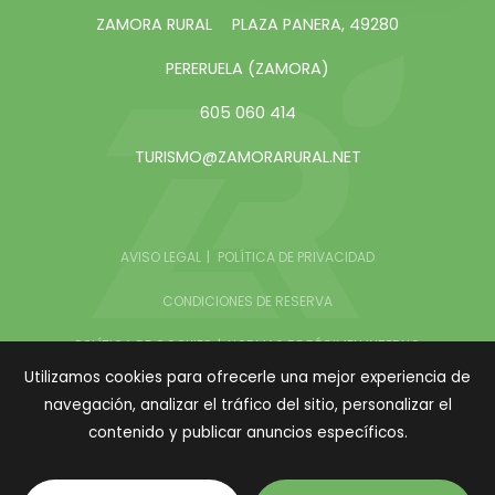
ZAMORA RURAL
PLAZA PANERA, 49280
PERERUELA (ZAMORA)
605 060 414
TURISMO@ZAMORARURAL.NET
AVISO LEGAL
POLÍTICA DE PRIVACIDAD
CONDICIONES DE RESERVA
POLÍTICA DE COOKIES
NORMAS DE RÉGIMEN INTERNO
Utilizamos cookies para ofrecerle una mejor experiencia de
navegación, analizar el tráfico del sitio, personalizar el
COPYRIGHT © 2026 ZAMORA RURAL
contenido y publicar anuncios específicos.
TODOS LOS DERECHOS RESERVADOS
DISEÑO WEB SGM