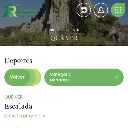
INICIO
.
QUÉ VER
QUÉ VER
Deportes
Categoría
Volver
Deportes
QUÉ VER
Escalada
EL SALTO DE LA VIEJA