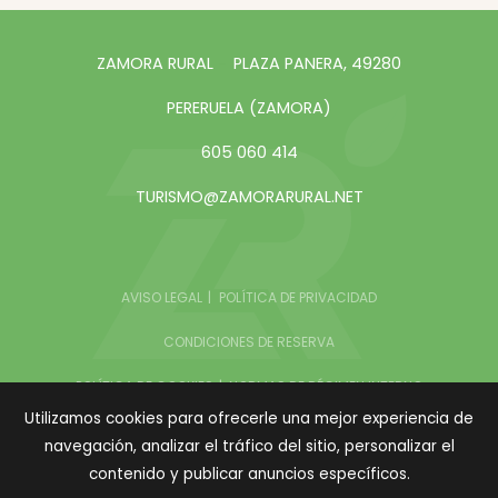
ZAMORA RURAL
PLAZA PANERA, 49280
PERERUELA (ZAMORA)
605 060 414
TURISMO@ZAMORARURAL.NET
AVISO LEGAL
POLÍTICA DE PRIVACIDAD
CONDICIONES DE RESERVA
POLÍTICA DE COOKIES
NORMAS DE RÉGIMEN INTERNO
Utilizamos cookies para ofrecerle una mejor experiencia de
navegación, analizar el tráfico del sitio, personalizar el
COPYRIGHT © 2026 ZAMORA RURAL
contenido y publicar anuncios específicos.
TODOS LOS DERECHOS RESERVADOS